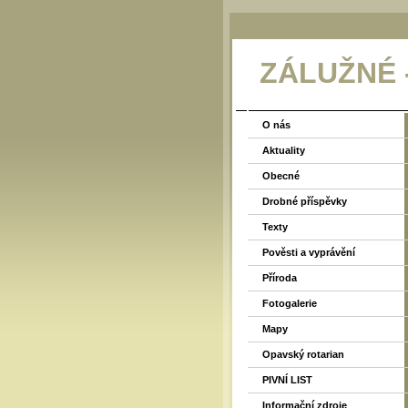
ZÁLUŽNÉ
O nás
Aktuality
Obecné
Drobné příspěvky
Texty
Pověsti a vyprávění
Příroda
Fotogalerie
Mapy
Opavský rotarian
PIVNÍ LIST
Informační zdroje