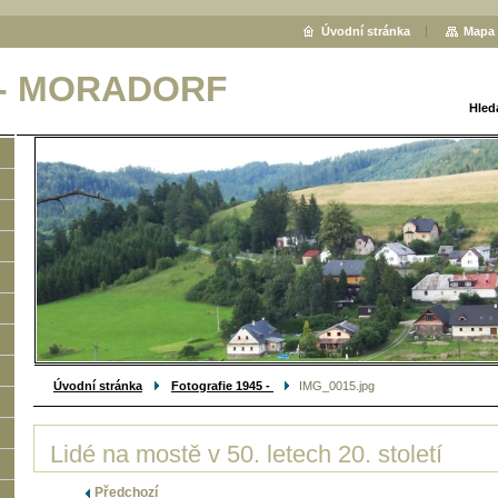
Úvodní stránka
Mapa 
 - MORADORF
Hled
Úvodní stránka
Fotografie 1945 -
IMG_0015.jpg
Lidé na mostě v 50. letech 20. století
Předchozí