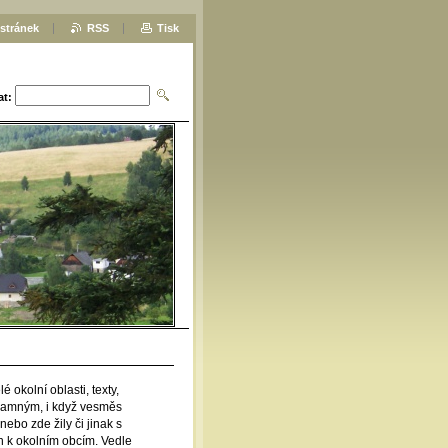
stránek
RSS
Tisk
at:
é okolní oblasti, texty,
namným, i když vesměs
ebo zde žily či jinak s
 k okolním obcím. Vedle