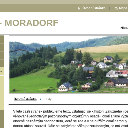
Úvodní stránka
Mapa 
 - MORADORF
Hled
Úvodní stránka
Texty
V této části stránek publikujeme texty, vztahující se k historii Zálužného i cel
věnované jednotlivým pozoruhodným objektům v osadě i okolí a také výz
obecně neznámým osobnostem, které se zde a v nejbližším okolí narodily n
danou oblastí souvisí. Dále se zabýváme vším pozoruhodným, co má vztah