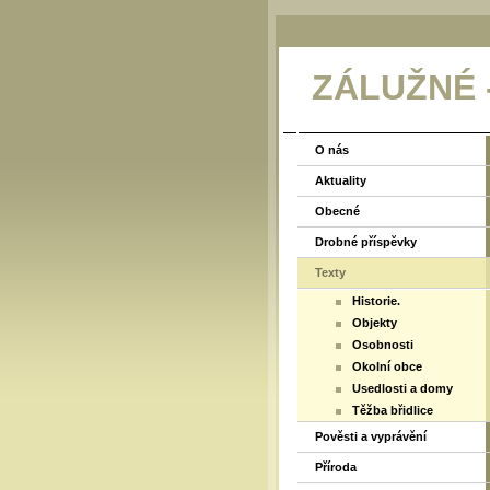
ZÁLUŽNÉ
O nás
Aktuality
Obecné
Drobné příspěvky
Texty
Historie.
Objekty
Osobnosti
Okolní obce
Usedlosti a domy
Těžba břidlice
Pověsti a vyprávění
Příroda