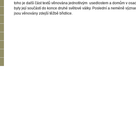
toho je další část textů věnována jednotlivým usedlostem a domům v osadě
byly její součástí do konce druhé světové války. Poslední a neméně významn
jsou věnovány zdejší těžbě břidlice.