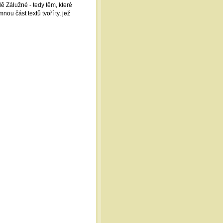
 Zálužné - tedy těm, které
ou část textů tvoří ty, jež