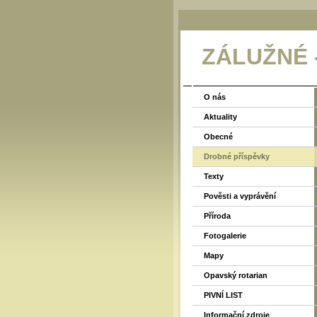
ZÁLUŽNÉ
O nás
Aktuality
Obecné
Drobné příspěvky
Texty
Pověsti a vyprávění
Příroda
Fotogalerie
Mapy
Opavský rotarian
PIVNÍ LIST
Informační zdroje