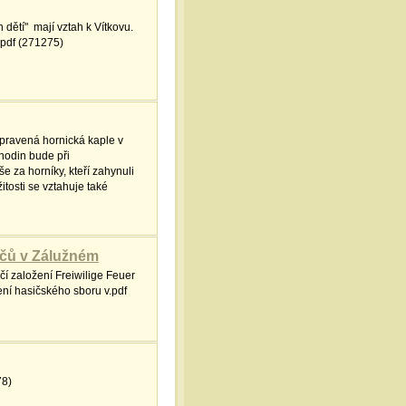
h dětí" mají vztah k Vítkovu.
.pdf (271275)
pravená hornická kaple v
hodin bude při
 za horníky, kteří zahynuli
žitosti se vztahuje také
ičů v Zálužném
í založení Freiwilige Feuer
ní hasičského sboru v.pdf
78)