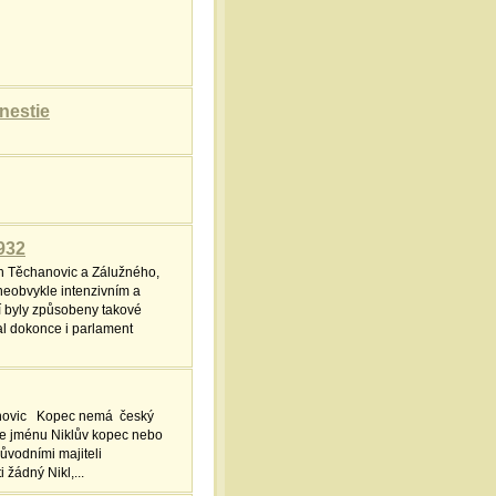
nestie
932
ch Těchanovic a Zálužného,
neobvykle intenzivním a
í byly způsobeny takové
al dokonce i parlament
anovic Kopec nemá český
ke jménu Niklův kopec nebo
ůvodními majiteli
 žádný Nikl,...