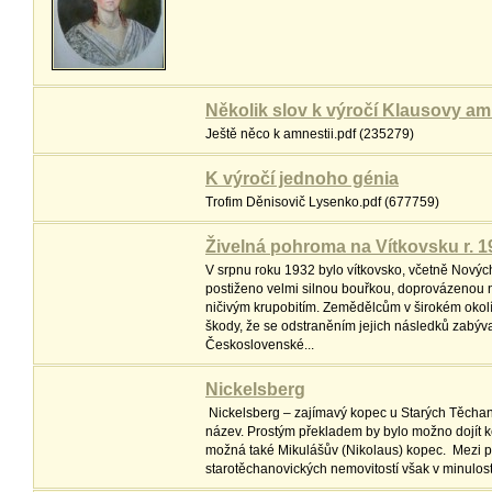
Několik slov k výročí Klausovy am
Ještě něco k amnestii.pdf (235279)
K výročí jednoho génia
Trofim Děnisovič Lysenko.pdf (677759)
Živelná pohroma na Vítkovsku r. 1
V srpnu roku 1932 bylo vítkovsko, včetně Nový
postiženo velmi silnou bouřkou, doprovázenou 
ničivým krupobitím. Zemědělcům v širokém okol
škody, že se odstraněním jejich následků zabýv
Československé...
Nickelsberg
Nickelsberg – zajímavý kopec u Starých Těch
název. Prostým překladem by bylo možno dojít 
možná také Mikulášův (Nikolaus) kopec. Mezi p
starotěchanovických nemovitostí však v minulosti