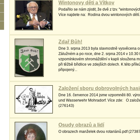
Wintonovy děti a Vítkov
Podařilo se nám zjistit, že dvě z tzv. "wintonovýc
Více najdete na: Rodina dvou wintonových dětí
Zdař Bůh!
Dne 3. srpna 2013 byla slavnostně vysvěcena o
Zálužném a po roce, dne 2. srpna 2014 v 10.30 
vzpomínkovém shromáždění v kapli sloužena mše
při těžbě břidlice ve zdejších dolech. K této příle
připojený...
Založení sboru dobrovolných has
Dne 16. července 2014 jsme vzpomněli 80. výroč
und Wasserwehr Mohradorf. Více zde: O založe
(276143)
Osudy obrazů a lidí
O obrazech manželek dvou rotariánů.pdf (2738