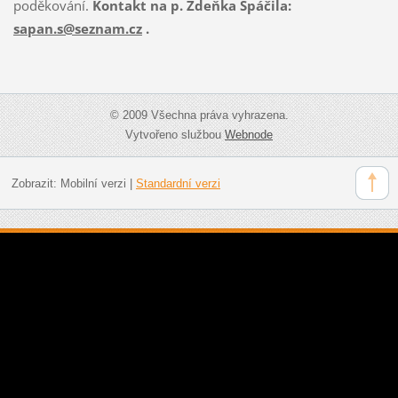
poděkování.
Kontakt na p. Zdeňka Spáčila:
sapan.s@seznam.cz
.
© 2009 Všechna práva vyhrazena.
Vytvořeno službou
Webnode
Zobrazit:
Mobilní verzi
|
Standardní verzi