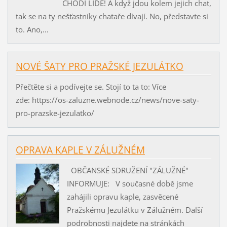
CHODÍ LIDÉ! A když jdou kolem jejich chat,
tak se na ty nešťastníky chataře dívají. No, představte si
to. Ano,...
NOVÉ ŠATY PRO PRAŽSKÉ JEZULÁTKO
Přečtěte si a podívejte se. Stojí to ta to: Více
zde: https://os-zaluzne.webnode.cz/news/nove-saty-
pro-prazske-jezulatko/
OPRAVA KAPLE V ZÁLUŽNÉM
OBČANSKÉ SDRUŽENÍ "ZÁLUŽNÉ"
INFORMUJE: V současné době jsme
zahájili opravu kaple, zasvěcené
Pražskému Jezulátku v Zálužném. Další
podrobnosti najdete na stránkách