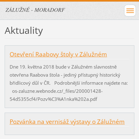
ZÁLUŽNÉ - MORADORF
Aktuality
Otevření Raabovy štoly v Zálužném
Dne 19. května 2018 bude v Zálužném slavnostně
otevřena Raabova štola - jediný přístupný historický
břidlicový důl v ČR. Podrobnější informace najdete na:
os-zaluzne.webnode.cz/_files/200001428-
54d5355cf4/Pozv%C3%A1nka%202a.pdf
Pozvánka na vernisáž výstavy o Zálužném