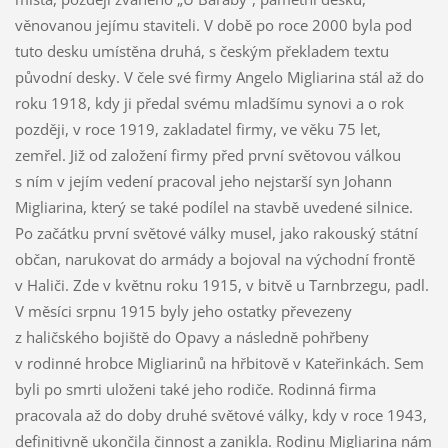
věnovanou jejímu staviteli. V době po roce 2000 byla pod
tuto desku umístěna druhá, s českým překladem textu
původní desky. V čele své firmy Angelo Migliarina stál až do
roku 1918, kdy ji předal svému mladšímu synovi a o rok
později, v roce 1919, zakladatel firmy, ve věku 75 let,
zemřel. Již od založení firmy před první světovou válkou
s ním v jejím vedení pracoval jeho nejstarší syn Johann
Migliarina, který se také podílel na stavbě uvedené silnice.
Po začátku první světové války musel, jako rakouský státní
občan, narukovat do armády a bojoval na východní frontě
v Haliči. Zde v květnu roku 1915, v bitvě u Tarnbrzegu, padl.
V měsíci srpnu 1915 byly jeho ostatky převezeny
z haličského bojiště do Opavy a následně pohřbeny
v rodinné hrobce Migliarinů na hřbitově v Kateřinkách. Sem
byli po smrti uloženi také jeho rodiče. Rodinná firma
pracovala až do doby druhé světové války, kdy v roce 1943,
definitivně ukončila činnost a zanikla. Rodinu Migliarina nám