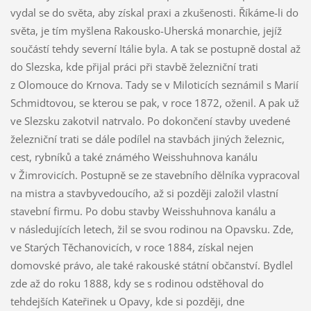
vydal se do světa, aby získal praxi a zkušenosti. Říkáme-li do
světa, je tím myšlena Rakousko-Uherská monarchie, jejíž
součástí tehdy severní Itálie byla. A tak se postupně dostal až
do Slezska, kde přijal práci při stavbě železniční trati
z Olomouce do Krnova. Tady se v Miloticích seznámil s Marií
Schmidtovou, se kterou se pak, v roce 1872, oženil. A pak už
ve Slezsku zakotvil natrvalo. Po dokončení stavby uvedené
železniční trati se dále podílel na stavbách jiných železnic,
cest, rybníků a také známého Weisshuhnova kanálu
v Žimrovicích. Postupně se ze stavebního dělníka vypracoval
na mistra a stavbyvedoucího, až si později založil vlastní
stavební firmu. Po dobu stavby Weisshuhnova kanálu a
v následujících letech, žil se svou rodinou na Opavsku. Zde,
ve Starých Těchanovicích, v roce 1884, získal nejen
domovské právo, ale také rakouské státní občanství. Bydlel
zde až do roku 1888, kdy se s rodinou odstěhoval do
tehdejších Kateřinek u Opavy, kde si později, dne