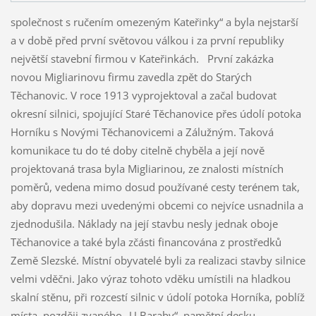
společnost s ručením omezeným Kateřinky“ a byla nejstarší
a v době před první světovou válkou i za první republiky
největší stavební firmou v Kateřinkách.
První zakázka
novou Migliarinovu firmu zavedla zpět do Starých
Těchanovic. V roce 1913 vyprojektoval a začal budovat
okresní silnici, spojující Staré Těchanovice přes údolí potoka
Horníku s Novými Těchanovicemi a Zálužným. Taková
komunikace tu do té doby citelně chyběla a její nově
projektovaná trasa byla Migliarinou, ze znalosti místních
poměrů, vedena mimo dosud používané cesty terénem tak,
aby dopravu mezi uvedenými obcemi co nejvíce usnadnila a
zjednodušila. Náklady na její stavbu nesly jednak oboje
Těchanovice a také byla zčásti financována z prostředků
Země Slezské. Místní obyvatelé byli za realizaci stavby silnice
velmi vděčni. Jako výraz tohoto vděku umístili na hladkou
skalní stěnu, při rozcestí silnic v údolí potoka Horníka, poblíž
místa, později zvaného „U Baraby“, pamětní desku,