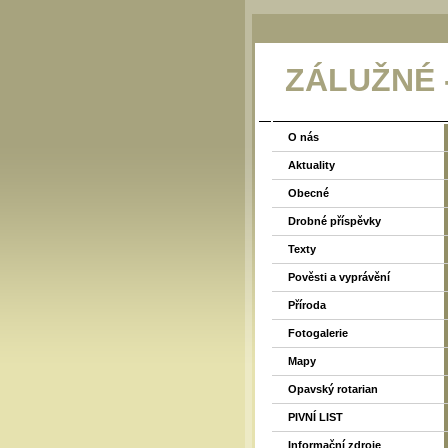
ZÁLUŽNÉ
O nás
Aktuality
Obecné
Drobné příspěvky
Texty
Pověsti a vyprávění
Příroda
Fotogalerie
Mapy
Opavský rotarian
PIVNÍ LIST
Informační zdroje