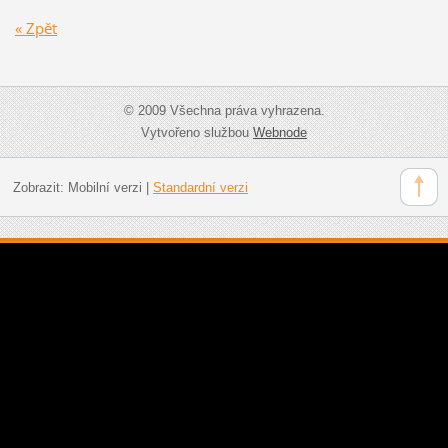
« Zpět
© 2009 Všechna práva vyhrazena.
Vytvořeno službou
Webnode
Zobrazit:
Mobilní verzi
|
Standardní verzi