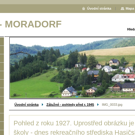
Úvodní stránka
Mapa 
 - MORADORF
Hled
Úvodní stránka
Zálužné - pohledy před r. 1945
IMG_0033.jpg
Pohled z roku 1927. Uprostřed obrázku je
školy - dnes rekreačního střediska Hasič