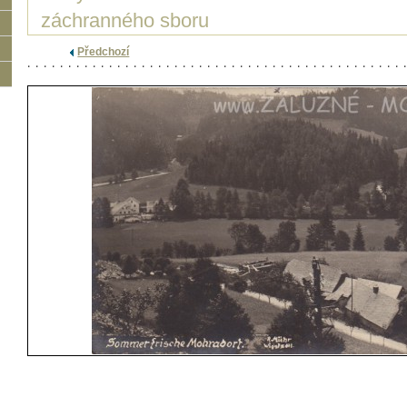
záchranného sboru
Předchozí