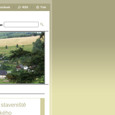
stránek
RSS
Tisk
at:
 staveniště
ského