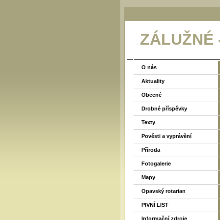
ZÁLUŽNÉ
O nás
Aktuality
Obecné
Drobné příspěvky
Texty
Pověsti a vyprávění
Příroda
Fotogalerie
Mapy
Opavský rotarian
PIVNÍ LIST
Informační zdroje