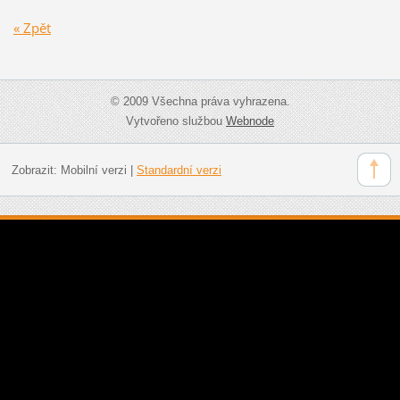
« Zpět
© 2009 Všechna práva vyhrazena.
Vytvořeno službou
Webnode
Zobrazit:
Mobilní verzi
|
Standardní verzi