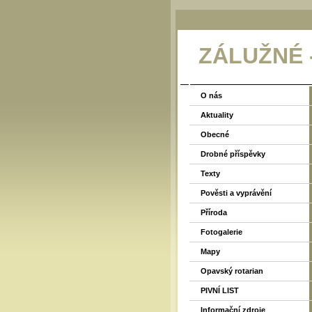
ZÁLUŽNÉ
O nás
Aktuality
Obecné
Drobné příspěvky
Texty
Pověsti a vyprávění
Příroda
Fotogalerie
Mapy
Opavský rotarian
PIVNÍ LIST
Informační zdroje