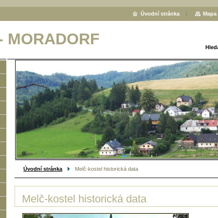
Úvodní stránka
Mapa 
 - MORADORF
Hled
Úvodní stránka
Melč-kostel historická data
Melč-kostel historická data