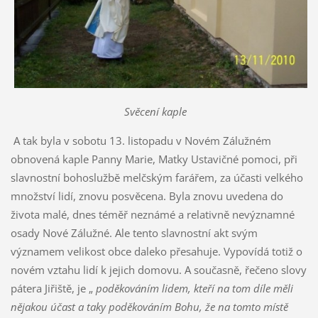
Svěcení kaple
A tak byla v sobotu 13. listopadu v Novém Zálužném
obnovená kaple Panny Marie, Matky Ustavičné pomoci, při
slavnostní bohoslužbě melčským farářem, za účasti velkého
množství lidí, znovu posvěcena. Byla znovu uvedena do
života malé, dnes téměř neznámé a relativně nevýznamné
osady Nové Zálužné. Ale tento slavnostní akt svým
významem velikost obce daleko přesahuje. Vypovídá totiž o
novém vztahu lidí k jejich domovu.
A současně, řečeno slovy
pátera Jiřiště, je „
poděkováním lidem, kteří na tom díle měli
nějakou účast a taky poděkováním Bohu, že na tomto místě