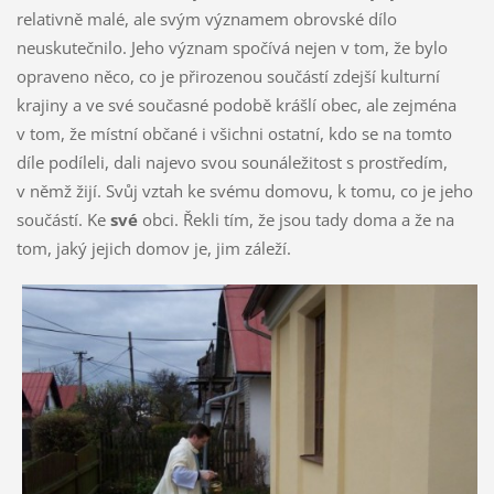
relativně malé, ale svým významem obrovské dílo
neuskutečnilo. Jeho význam spočívá nejen v tom, že bylo
opraveno něco, co je přirozenou součástí zdejší kulturní
krajiny a ve své současné podobě krášlí obec, ale zejména
v tom, že místní občané i všichni ostatní, kdo se na tomto
díle podíleli, dali najevo svou sounáležitost s prostředím,
v němž žijí. Svůj vztah ke svému domovu, k tomu, co je jeho
součástí. Ke
své
obci. Řekli tím, že jsou tady doma a že na
tom, jaký jejich domov je, jim záleží.