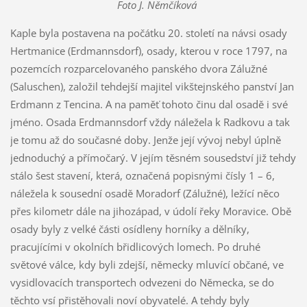
Foto J. Němčíková
Kaple byla postavena na počátku 20. století na návsi osady
Hertmanice (Erdmannsdorf), osady, kterou v roce 1797, na
pozemcích rozparcelovaného panského dvora Zálužné
(Saluschen), založil tehdejší majitel vikštejnského panství Jan
Erdmann z Tencina. A na paměť tohoto činu dal osadě i své
jméno. Osada Erdmannsdorf vždy náležela k Radkovu a tak
je tomu až do současné doby. Jenže její vývoj nebyl úplně
jednoduchý a přímočarý. V jejím těsném sousedství již tehdy
stálo šest stavení, která, označená popisnými čísly 1 – 6,
náležela k sousední osadě Moradorf (Zálužné), ležící něco
přes kilometr dále na jihozápad, v údolí řeky Moravice. Obě
osady byly z velké části osídleny horníky a dělníky,
pracujícími v okolních břidlicových lomech. Po druhé
světové válce, kdy byli zdejší, německy mluvící občané, ve
vysidlovacích transportech odvezeni do Německa, se do
těchto vsí přistěhovali noví obyvatelé. A tehdy byly