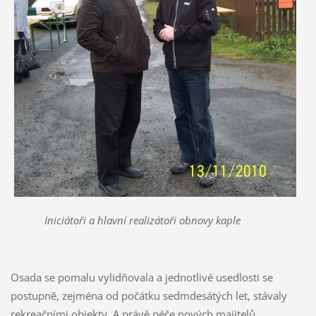
Iniciátoři a hlavní realizátoři obnovy kaple
Osada se pomalu vylidňovala a jednotlivé usedlosti se
postupně, zejména od počátku sedmdesátých let, stávaly
rekreačními objekty. A právě péče nových majitelů