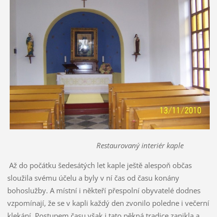
Restaurovaný interiér kaple
Až do počátku šedesátých let kaple ještě alespoň občas
sloužila svému účelu a byly v ní čas od času konány
bohoslužby. A místní i někteří přespolní obyvatelé dodnes
vzpomínají, že se v kapli každý den zvonilo poledne i večerní
klekání. Postupem času však i tato pěkná tradice zanikla a