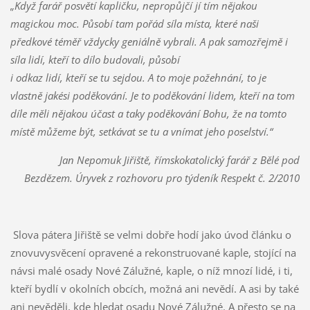
„Když farář posvětí kapličku, nepropůjčí jí tím nějakou
magickou moc. Působí tam pořád síla místa, které naši
předkové téměř vždycky geniálně vybrali. A pak samozřejmě i
síla lidí, kteří to dílo budovali, působí
i odkaz lidí, kteří se tu sejdou. A to moje požehnání, to je
vlastně jakési poděkování. Je to poděkování lidem, kteří na tom
díle měli nějakou účast a taky poděkování Bohu, že na tomto
místě můžeme být, setkávat se tu a vnímat jeho poselství.“
Jan Nepomuk Jiřiště, římskokatolický farář z Bělé pod
Bezdězem. Úryvek z rozhovoru pro týdeník Respekt č. 2/2010
Slova pátera Jiřiště se velmi dobře hodí jako úvod článku o
znovuvysvěcení opravené a rekonstruované kaple, stojící na
návsi malé osady Nové Zálužné, kaple, o níž mnozí lidé, i ti,
kteří bydlí v okolních obcích, možná ani nevědí. A asi by také
ani nevěděli, kde hledat osadu Nové Zálužné. A přesto se na