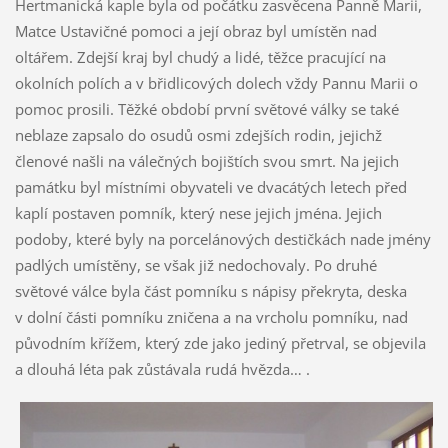
Hertmanická kaple byla od počátku zasvěcena Panně Marii,
Matce Ustavičné pomoci a její obraz byl umístěn nad
oltářem. Zdejší kraj byl chudý a lidé, těžce pracující na
okolních polích a v břidlicových dolech vždy Pannu Marii o
pomoc prosili. Těžké období první světové války se také
neblaze zapsalo do osudů osmi zdejších rodin, jejichž
členové našli na válečných bojištích svou smrt. Na jejich
památku byl místními obyvateli ve dvacátých letech před
kaplí postaven pomník, který nese jejich jména. Jejich
podoby, které byly na porcelánových destičkách nade jmény
padlých umístěny, se však již nedochovaly. Po druhé
světové válce byla část pomníku s nápisy překryta, deska
v dolní části pomníku zničena a na vrcholu pomníku, nad
původním křížem, který zde jako jediný přetrval, se objevila
a dlouhá léta pak zůstávala rudá hvězda… .