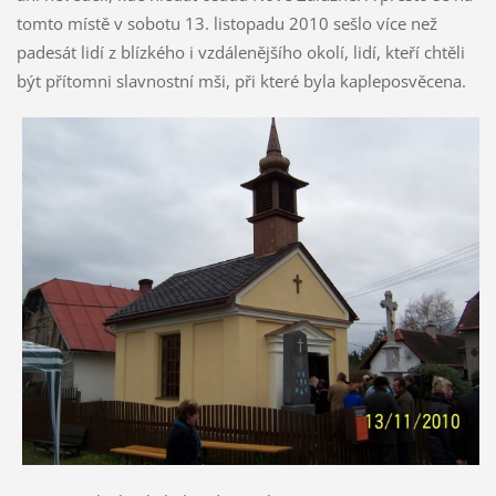
tomto místě v sobotu 13. listopadu 2010 sešlo více než
padesát lidí z blízkého i vzdálenějšího okolí, lidí, kteří chtěli
být přítomni slavnostní mši, při které byla kapleposvěcena.