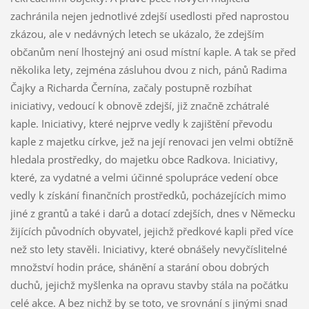
zachránila nejen jednotlivé zdejší usedlosti před naprostou
zkázou, ale v nedávných letech se ukázalo, že zdejším
občanům není lhostejný ani osud místní kaple. A tak se před
několika lety, zejména zásluhou dvou z nich, pánů Radima
Čajky a Richarda Černína, začaly postupně rozbíhat
iniciativy, vedoucí k obnově zdejší, již značně zchátralé
kaple. Iniciativy, které nejprve vedly k zajištění převodu
kaple z majetku církve, jež na její renovaci jen velmi obtížně
hledala prostředky, do majetku obce Radkova. Iniciativy,
které, za vydatné a velmi účinné spolupráce vedení obce
vedly k získání finančních prostředků, pocházejících mimo
jiné z grantů a také i darů a dotací zdejších, dnes v Německu
žijících původních obyvatel, jejichž předkové kapli před více
než sto lety stavěli. Iniciativy, které obnášely nevyčíslitelné
množství hodin práce, shánění a starání obou dobrých
duchů, jejichž myšlenka na opravu stavby stála na počátku
celé akce. A bez nichž by se toto, ve srovnání s jinými snad