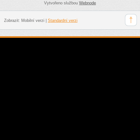
Vytvořeno službou
Webnode
Zobrazit:
Mobilní verzi
|
Standardní verzi