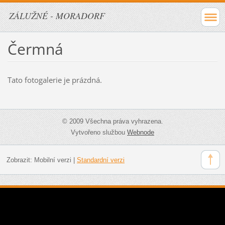
ZÁLUŽNÉ - MORADORF
Čermná
Tato fotogalerie je prázdná.
© 2009 Všechna práva vyhrazena.
Vytvořeno službou
Webnode
Zobrazit:
Mobilní verzi
|
Standardní verzi