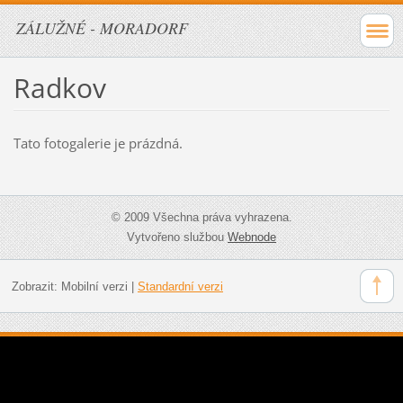
ZÁLUŽNÉ - MORADORF
Radkov
Tato fotogalerie je prázdná.
© 2009 Všechna práva vyhrazena.
Vytvořeno službou
Webnode
Zobrazit:
Mobilní verzi
|
Standardní verzi