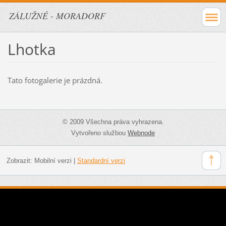
ZÁLUŽNÉ - MORADORF
Lhotka
Tato fotogalerie je prázdná.
© 2009 Všechna práva vyhrazena.
Vytvořeno službou
Webnode
Zobrazit:
Mobilní verzi
|
Standardní verzi